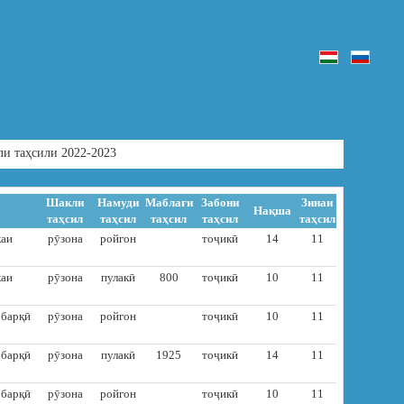
ли таҳсили 2022-2023
Шакли
Намуди
Маблағи
Забони
Зинаи
Нақша
таҳсил
таҳсил
таҳсил
таҳсил
таҳсил
каи
рӯзона
ройгон
тоҷикӣ
14
11
каи
рӯзона
пулакӣ
800
тоҷикӣ
10
11
 барқӣ
рӯзона
ройгон
тоҷикӣ
10
11
 барқӣ
рӯзона
пулакӣ
1925
тоҷикӣ
14
11
 барқӣ
рӯзона
ройгон
тоҷикӣ
10
11