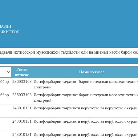
НАЗДИ
ҶИКИСТОН
адвали ихтисосҳои муассисаҳои таҳсилоти олӣ ва миёнаи касбӣ барои со
Рамзи
Номи ихтисос
ихтисос
аббор
236033103
Истифодабарии таҷҳизот барои истеҳсоли масолеҳи техни
электронӣ
аббор
236033103
Истифодабарии таҷҳизот барои истеҳсоли масолеҳи техни
электронӣ
243010131
Истифодабарии таҷҳизоти нерӯгоҳҳо ва нерӯгоҳҳои хурди
243010131
Истифодабарии таҷҳизоти нерӯгоҳҳо ва нерӯгоҳҳои хурди
243010131
Истифодабарии таҷҳизоти нерӯгоҳҳо ва нерӯгоҳҳои хурди