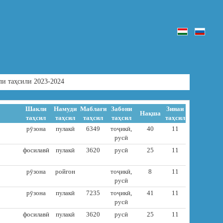
ли таҳсили 2023-2024
Шакли
Намуди
Маблағи
Забони
Зинаи
Нақша
таҳсил
таҳсил
таҳсил
таҳсил
таҳсил
рӯзона
пулакӣ
6349
тоҷикӣ,
40
11
русӣ
фосилавӣ
пулакӣ
3620
русӣ
25
11
рӯзона
ройгон
тоҷикӣ,
8
11
русӣ
рӯзона
пулакӣ
7235
тоҷикӣ,
41
11
русӣ
фосилавӣ
пулакӣ
3620
русӣ
25
11