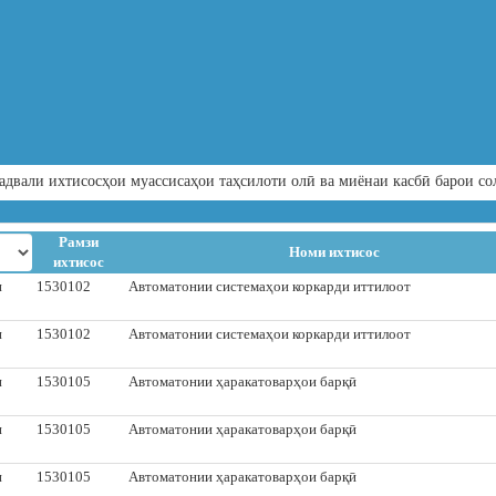
адвали ихтисосҳои муассисаҳои таҳсилоти олӣ ва миёнаи касбӣ барои со
Рамзи
Номи ихтисос
ихтисос
и
1530102
Автоматонии системаҳои коркарди иттилоот
и
1530102
Автоматонии системаҳои коркарди иттилоот
и
1530105
Автоматонии ҳаракатоварҳои барқӣ
и
1530105
Автоматонии ҳаракатоварҳои барқӣ
и
1530105
Автоматонии ҳаракатоварҳои барқӣ