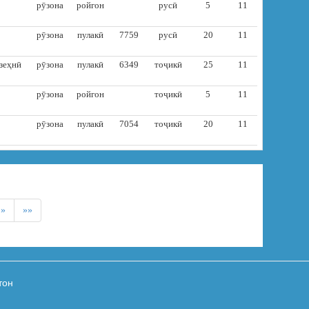
рӯзона
ройгон
русӣ
5
11
рӯзона
пулакӣ
7759
русӣ
20
11
зеҳнӣ
рӯзона
пулакӣ
6349
тоҷикӣ
25
11
рӯзона
ройгон
тоҷикӣ
5
11
рӯзона
пулакӣ
7054
тоҷикӣ
20
11
»
»»
тон