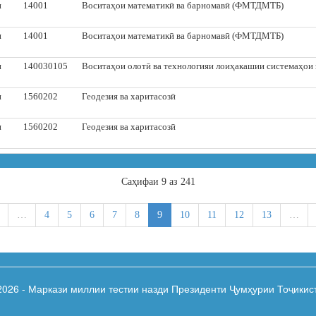
и
14001
Воситаҳои математикӣ ва барномавӣ (ФМТДМТБ)
и
14001
Воситаҳои математикӣ ва барномавӣ (ФМТДМТБ)
и
140030105
Воситаҳои олотӣ ва технологияи лоиҳакашии системаҳои 
и
1560202
Геодезия ва харитасозӣ
и
1560202
Геодезия ва харитасозӣ
Cаҳифаи 9 аз 241
…
4
5
6
7
8
9
10
11
12
13
…
2026 - Маркази миллии тестии назди Президенти Ҷумҳурии Тоҷикис