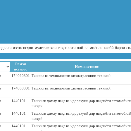
адвали ихтисосҳои муассисаҳои таҳсилоти олӣ ва миёнаи касбӣ барои со
Рамзи
Номи ихтисос
ихтисос
и
174060301
Ташкил ва технологияи хизматрасонии техникӣ
и
174060301
Ташкил ва технологияи хизматрасонии техникӣ
и
1440101
Ташкили ҳамлу нақл ва идоракунӣ дар нақлиёти автомобилӣ
шаҳрӣ
и
1440101
Ташкили ҳамлу нақл ва идоракунӣ дар нақлиёти автомобилӣ
шаҳрӣ
и
1440101
Ташкили ҳамлу нақл ва идоракунӣ дар нақлиёти автомобилӣ