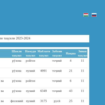
ли таҳсили 2023-2024
Шакли
Намуди
Маблағи
Забони
Зинаи
Нақша
таҳсил
таҳсил
таҳсил
таҳсил
таҳсил
рӯзона
ройгон
тоҷикӣ
4
11
рӯзона
пулакӣ
4991
тоҷикӣ
21
11
 ва
рӯзона
ройгон
тоҷикӣ
6
11
 ва
рӯзона
пулакӣ
6349
тоҷикӣ
43
11
 ва
фосилавӣ
пулакӣ
3175
русӣ
25
11