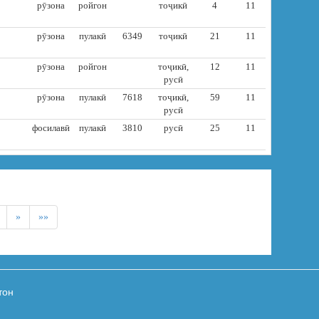
рӯзона
ройгон
тоҷикӣ
4
11
рӯзона
пулакӣ
6349
тоҷикӣ
21
11
рӯзона
ройгон
тоҷикӣ,
12
11
русӣ
рӯзона
пулакӣ
7618
тоҷикӣ,
59
11
русӣ
фосилавӣ
пулакӣ
3810
русӣ
25
11
»
»»
тон