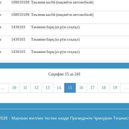
и
108010109
Таълими касбӣ (нақлиёти автомобилӣ)
и
108010109
Таълими касбӣ (нақлиёти автомобилӣ)
и
1430103
Таъмини барқ (аз рӯи соҳаҳо)
и
1430103
Таъмини барқ (аз рӯи соҳаҳо)
и
1430103
Таъмини барқ (аз рӯи соҳаҳо)
Cаҳифаи 15 аз 241
…
10
11
12
13
14
15
16
17
18
19
…
2026 - Маркази миллии тестии назди Президенти Ҷумҳурии Тоҷикис