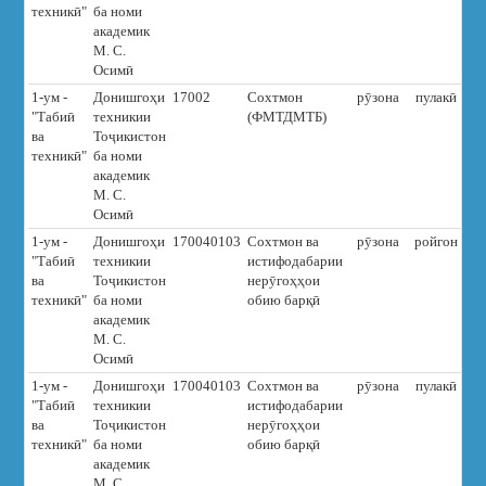
техникӣ"
ба номи
академик
М. С.
Осимӣ
1-ум -
Донишгоҳи
17002
Сохтмон
рӯзона
пулакӣ
7
"Табиӣ
техникии
(ФМТДМТБ)
ва
Тоҷикистон
техникӣ"
ба номи
академик
М. С.
Осимӣ
1-ум -
Донишгоҳи
170040103
Сохтмон ва
рӯзона
ройгон
"Табиӣ
техникии
истифодабарии
ва
Тоҷикистон
нерӯгоҳҳои
техникӣ"
ба номи
обию барқӣ
академик
М. С.
Осимӣ
1-ум -
Донишгоҳи
170040103
Сохтмон ва
рӯзона
пулакӣ
6
"Табиӣ
техникии
истифодабарии
ва
Тоҷикистон
нерӯгоҳҳои
техникӣ"
ба номи
обию барқӣ
академик
М. С.