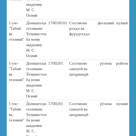
академик
М. С.
Осимӣ
1-ум -
Донишгоҳи
170030101
Сохтмони
фосилавӣ
пулакӣ
3
"Табиӣ
техникии
роҳҳо ва
ва
Тоҷикистон
фурудгоҳҳо
техникӣ"
ба номи
академик
М. С.
Осимӣ
1-ум -
Донишгоҳи
1700201
Сохтмони
рӯзона
ройгон
"Табиӣ
техникии
саноатӣ ва
ва
Тоҷикистон
шаҳрвандӣ
техникӣ"
ба номи
академик
М. С.
Осимӣ
1-ум -
Донишгоҳи
1700201
Сохтмони
рӯзона
пулакӣ
7
"Табиӣ
техникии
саноатӣ ва
ва
Тоҷикистон
шаҳрвандӣ
техникӣ"
ба номи
академик
М. С.