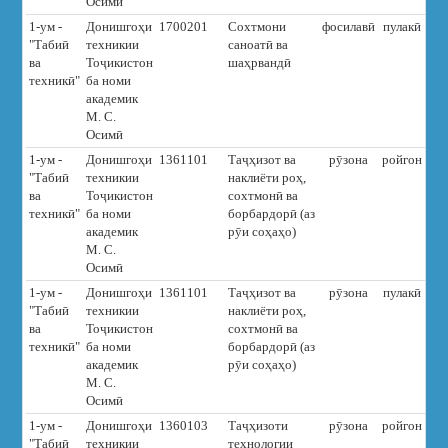
Осимӣ
1-ум -
Донишгоҳи
1700201
Сохтмони
фосилавӣ
пулакӣ
3
"Табиӣ
техникии
саноатӣ ва
ва
Тоҷикистон
шаҳрвандӣ
техникӣ"
ба номи
академик
М. С.
Осимӣ
1-ум -
Донишгоҳи
1361101
Таҷҳизот ва
рӯзона
ройгон
"Табиӣ
техникии
наклиёти роҳ,
ва
Тоҷикистон
сохтмонӣ ва
техникӣ"
ба номи
борбардорӣ (аз
академик
рӯи соҳаҳо)
М. С.
Осимӣ
1-ум -
Донишгоҳи
1361101
Таҷҳизот ва
рӯзона
пулакӣ
5
"Табиӣ
техникии
наклиёти роҳ,
ва
Тоҷикистон
сохтмонӣ ва
техникӣ"
ба номи
борбардорӣ (аз
академик
рӯи соҳаҳо)
М. С.
Осимӣ
1-ум -
Донишгоҳи
1360103
Таҷҳизоти
рӯзона
ройгон
"Табиӣ
техникии
технологии