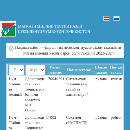
МАРКАЗИ МИЛЛИИ ТЕСТИИ НАЗДИ
ПРЕЗИДЕНТИ ҶУМҲУРИИ ТОҶИКИСТОН
Нақшаи қабул – ҷадвали ихтисосҳои муассисаҳои таҳсилоти
олӣ ва миёнаи касбӣ барои соли таҳсили 2023-2024
Рамзи
Шакли
Намуди
Ма
Номи ихтисос
ихтисос
таҳсил
таҳсил
та
1-ум -
Донишгоҳи
170040201
Системаҳои
рӯзона
пулакӣ
6
"Табиӣ
техникии
таъмини газу
ва
Тоҷикистон
гармӣ ва
техникӣ"
ба номи
ҳавотозакунӣ
академик
М. С.
Осимӣ
1-ум -
Донишгоҳи
17002
Сохтмон
рӯзона
ройгон
"Табиӣ
техникии
(ФМТДМТБ)
ва
Тоҷикистон