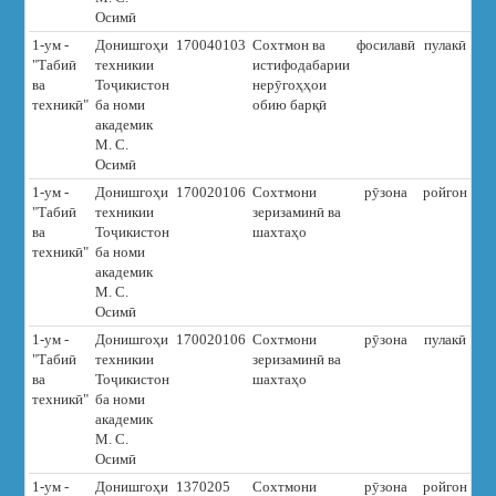
Осимӣ
1-ум -
Донишгоҳи
170040103
Сохтмон ва
фосилавӣ
пулакӣ
3
"Табиӣ
техникии
истифодабарии
ва
Тоҷикистон
нерӯгоҳҳои
техникӣ"
ба номи
обию барқӣ
академик
М. С.
Осимӣ
1-ум -
Донишгоҳи
170020106
Сохтмони
рӯзона
ройгон
"Табиӣ
техникии
зеризаминӣ ва
ва
Тоҷикистон
шахтаҳо
техникӣ"
ба номи
академик
М. С.
Осимӣ
1-ум -
Донишгоҳи
170020106
Сохтмони
рӯзона
пулакӣ
7
"Табиӣ
техникии
зеризаминӣ ва
ва
Тоҷикистон
шахтаҳо
техникӣ"
ба номи
академик
М. С.
Осимӣ
1-ум -
Донишгоҳи
1370205
Сохтмони
рӯзона
ройгон