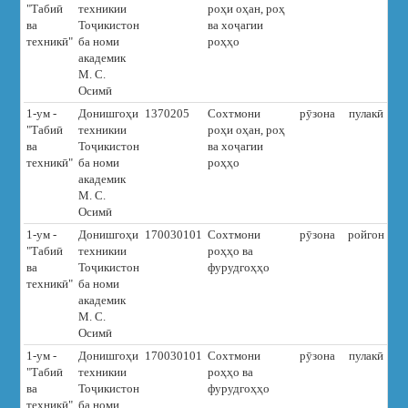
"Табиӣ
техникии
роҳи оҳан, роҳ
ва
Тоҷикистон
ва хоҷагии
техникӣ"
ба номи
роҳҳо
академик
М. С.
Осимӣ
1-ум -
Донишгоҳи
1370205
Сохтмони
рӯзона
пулакӣ
6
"Табиӣ
техникии
роҳи оҳан, роҳ
ва
Тоҷикистон
ва хоҷагии
техникӣ"
ба номи
роҳҳо
академик
М. С.
Осимӣ
1-ум -
Донишгоҳи
170030101
Сохтмони
рӯзона
ройгон
"Табиӣ
техникии
роҳҳо ва
ва
Тоҷикистон
фурудгоҳҳо
техникӣ"
ба номи
академик
М. С.
Осимӣ
1-ум -
Донишгоҳи
170030101
Сохтмони
рӯзона
пулакӣ
6
"Табиӣ
техникии
роҳҳо ва
ва
Тоҷикистон
фурудгоҳҳо
техникӣ"
ба номи