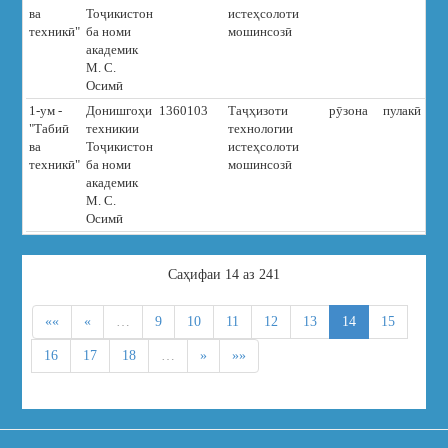
ва
Тоҷикистон
истеҳсолоти
техникӣ"
ба номи
мошинсозӣ
академик
М. С.
Осимӣ
1-ум -
Донишгоҳи
1360103
Таҷҳизоти
рӯзона
пулакӣ
4
"Табиӣ
техникии
технологии
ва
Тоҷикистон
истеҳсолоти
техникӣ"
ба номи
мошинсозӣ
академик
М. С.
Осимӣ
Cаҳифаи 14 аз 241
««
«
…
9
10
11
12
13
14
15
16
17
18
…
»
»»