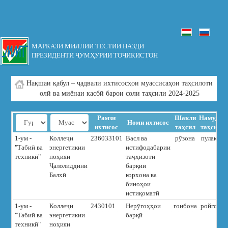
МАРКАЗИ МИЛЛИИ ТЕСТИИ НАЗДИ
ПРЕЗИДЕНТИ ҶУМҲУРИИ ТОҶИКИСТОН
Нақшаи қабул – ҷадвали ихтисосҳои муассисаҳои таҳсилоти
олӣ ва миёнаи касбӣ барои соли таҳсили 2024-2025
Рамзи
Шакли
Намуди
М
Номи ихтисос
ихтисос
таҳсил
таҳсил
1-ум -
Коллеҷи
236033101
Васл ва
рӯзона
пулакӣ
"Табиӣ ва
энергетикии
истифодабарии
техникӣ"
ноҳияи
таҷҳизоти
Ҷалолиддини
барқии
Балхӣ
корхона ва
биноҳои
истиқоматӣ
1-ум -
Коллеҷи
2430101
Нерӯгоҳҳои
ғоибона
ройгон
"Табиӣ ва
энергетикии
барқӣ
техникӣ"
ноҳияи