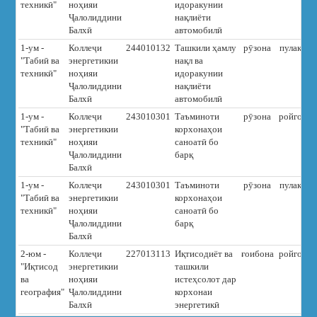
техникӣ"
ноҳияи
идоракунии
Ҷалолиддини
нақлиёти
Балхӣ
автомобилӣ
1-ум -
Коллеҷи
244010132
Ташкили ҳамлу
рӯзона
пулакӣ
"Табиӣ ва
энергетикии
нақл ва
техникӣ"
ноҳияи
идоракунии
Ҷалолиддини
нақлиёти
Балхӣ
автомобилӣ
1-ум -
Коллеҷи
243010301
Таъминоти
рӯзона
ройгон
"Табиӣ ва
энергетикии
корхонаҳои
техникӣ"
ноҳияи
саноатӣ бо
Ҷалолиддини
барқ
Балхӣ
1-ум -
Коллеҷи
243010301
Таъминоти
рӯзона
пулакӣ
"Табиӣ ва
энергетикии
корхонаҳои
техникӣ"
ноҳияи
саноатӣ бо
Ҷалолиддини
барқ
Балхӣ
2-юм -
Коллеҷи
227013113
Иқтисодиёт ва
ғоибона
ройгон
"Иқтисод
энергетикии
ташкили
ва
ноҳияи
истеҳсолот дар
география"
Ҷалолиддини
корхонаи
Балхӣ
энергетикӣ