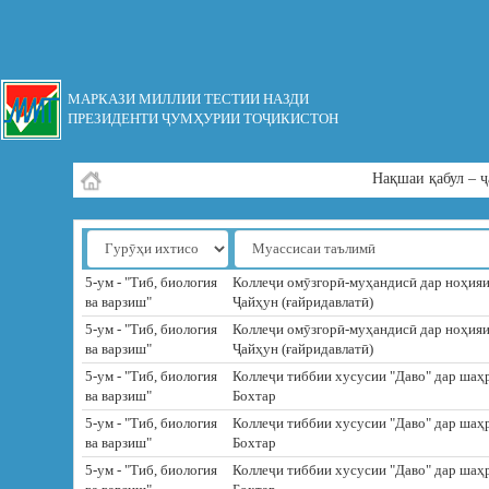
МАРКАЗИ МИЛЛИИ ТЕСТИИ НАЗДИ
ПРЕЗИДЕНТИ ҶУМҲУРИИ ТОҶИКИСТОН
Нақшаи қабул – ҷ
5-ум - "Тиб, биология
Коллеҷи омӯзгорӣ-муҳандисӣ дар ноҳия
ва варзиш"
Ҷайҳун (ғайридавлатӣ)
5-ум - "Тиб, биология
Коллеҷи омӯзгорӣ-муҳандисӣ дар ноҳия
ва варзиш"
Ҷайҳун (ғайридавлатӣ)
5-ум - "Тиб, биология
Коллеҷи тиббии хусусии "Даво" дар шаҳ
ва варзиш"
Бохтар
5-ум - "Тиб, биология
Коллеҷи тиббии хусусии "Даво" дар шаҳ
ва варзиш"
Бохтар
5-ум - "Тиб, биология
Коллеҷи тиббии хусусии "Даво" дар шаҳ