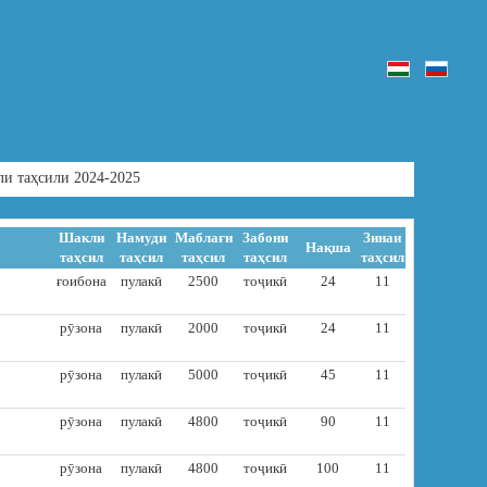
ли таҳсили 2024-2025
Шакли
Намуди
Маблағи
Забони
Зинаи
Нақша
таҳсил
таҳсил
таҳсил
таҳсил
таҳсил
ғоибона
пулакӣ
2500
тоҷикӣ
24
11
рӯзона
пулакӣ
2000
тоҷикӣ
24
11
рӯзона
пулакӣ
5000
тоҷикӣ
45
11
рӯзона
пулакӣ
4800
тоҷикӣ
90
11
рӯзона
пулакӣ
4800
тоҷикӣ
100
11