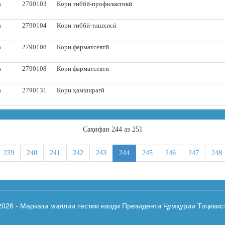
а
2790103
Кори тиббӣ-профилактикӣ
а
2790104
Кори тиббӣ-ташхисӣ
а
2790108
Кори фарматсевтӣ
а
2790108
Кори фарматсевтӣ
а
2790131
Кори ҳамширагӣ
Cаҳифаи 244 аз 251
239
240
241
242
243
244
245
246
247
248
2026 - Маркази миллии тестии назди Президенти Ҷумҳурии Тоҷикис