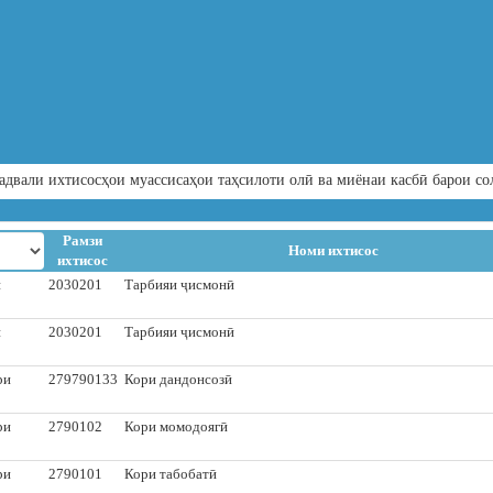
адвали ихтисосҳои муассисаҳои таҳсилоти олӣ ва миёнаи касбӣ барои со
Рамзи
Номи ихтисос
ихтисос
и
2030201
Тарбияи ҷисмонӣ
и
2030201
Тарбияи ҷисмонӣ
ри
279790133
Кори дандонсозӣ
ри
2790102
Кори момодоягӣ
ри
2790101
Кори табобатӣ