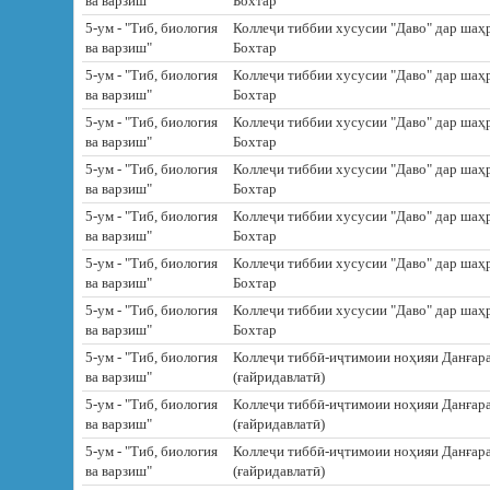
ва варзиш"
Бохтар
5-ум - "Тиб, биология
Коллеҷи тиббии хусусии "Даво" дар шаҳ
ва варзиш"
Бохтар
5-ум - "Тиб, биология
Коллеҷи тиббии хусусии "Даво" дар шаҳ
ва варзиш"
Бохтар
5-ум - "Тиб, биология
Коллеҷи тиббии хусусии "Даво" дар шаҳ
ва варзиш"
Бохтар
5-ум - "Тиб, биология
Коллеҷи тиббии хусусии "Даво" дар шаҳ
ва варзиш"
Бохтар
5-ум - "Тиб, биология
Коллеҷи тиббии хусусии "Даво" дар шаҳ
ва варзиш"
Бохтар
5-ум - "Тиб, биология
Коллеҷи тиббии хусусии "Даво" дар шаҳ
ва варзиш"
Бохтар
5-ум - "Тиб, биология
Коллеҷи тиббии хусусии "Даво" дар шаҳ
ва варзиш"
Бохтар
5-ум - "Тиб, биология
Коллеҷи тиббӣ-иҷтимоии ноҳияи Данғар
ва варзиш"
(ғайридавлатӣ)
5-ум - "Тиб, биология
Коллеҷи тиббӣ-иҷтимоии ноҳияи Данғар
ва варзиш"
(ғайридавлатӣ)
5-ум - "Тиб, биология
Коллеҷи тиббӣ-иҷтимоии ноҳияи Данғар
ва варзиш"
(ғайридавлатӣ)